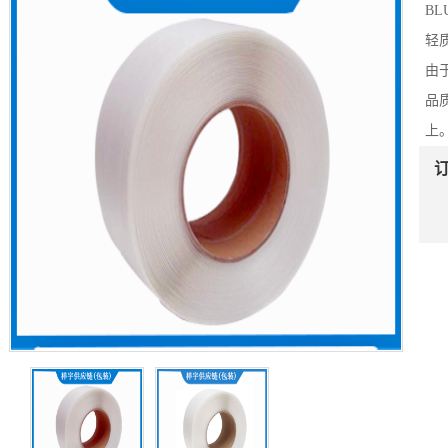
B
轻
由
品
上
订