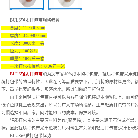
BULS轻质打包带规格参数
宽度：11.5±0.5mm
厚度：0.55±0.05mm
长度：3000米一卷
拉力：100公斤
重量：10公斤一卷
一米打包带价格：0.06元一米
BLUS轻质打包带
能为您节省40%成本的打包带。轻质打包带采用
统打包带的物理特性，因此在同等品质要求下，其消耗的原材料更少，削
下，重量也要轻得多，即密度小，所以叫做轻质打包带。
由于采用轻质打包带直接可以为客户降低包装成本40%以上，而且缩
低单位能耗上表现突出，所以为广大市场所接纳。生产轻质打包带的厂
习惯选择不同厂家，同时能够节约成本，保护环境。
轻质打包带的主要原材料为PP(聚丙烯)，其主要来源于石油或者煤
状，因此轻质打包带采用粒状为原材料生产为透明轻质打包带;采用粉状
BLUS轻质打包带优势