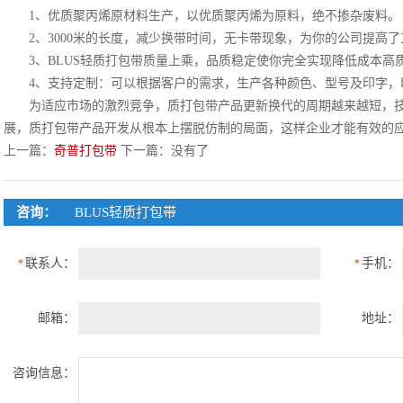
1、优质聚丙烯原材料生产，以优质聚丙烯为原料，绝不掺杂废料。
2、3000米的长度，减少换带时间，无卡带现象，为你的公司提高了
3、BLUS轻质打包带质量上乘，品质稳定使你完全实现降低成本高
4、支持定制：可以根据客户的需求，生产各种颜色、型号及印字，印l
为适应市场的激烈竞争，质打包带产品更新换代的周期越来越短，技
展，质打包带产品开发从根本上摆脱仿制的局面，这样企业才能有效的
上一篇：
奇普打包带
下一篇：没有了
咨询：
BLUS轻质打包带
联系人：
手机：
*
*
邮箱：
地址：
咨询信息：